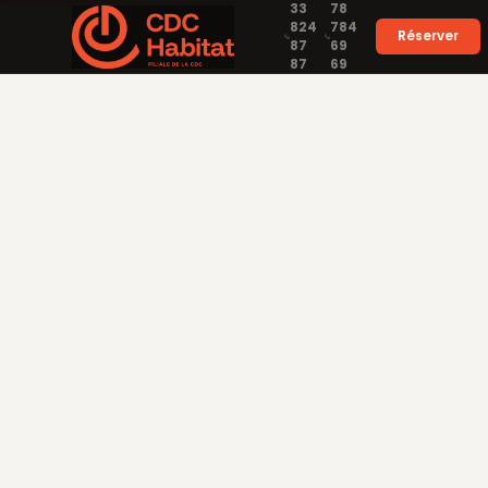
33
78
824
784
Réserver
87
69
87
69