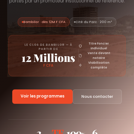
portés par un promoteur institutionnel de référence.
Bambilor · dès 12M F CFA
Cité du Parc · 200 m²
Titre Foncier
LE CLOS DE BAMBILOR — À
individuel
PARTIR DE
12 Millions
Vente devant
notaire
Viabilisation
F CFA
complète
Voir les programmes
Nous contacter
2
TF
100
6