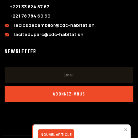
+221 33 824 87 87
+221 78 784 69 69
leclosdebambilor@cdc-habitat.sn
laciteduparc@cdc-habitat.sn
NEWSLETTER
ABONNEZ-VOUS
✕
NOUVEL ARTICLE