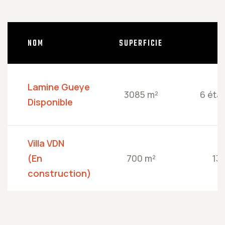
NOM
SUPERFICIE
É
Lamine Gueye
3085 m²
6 éta
Disponible
Villa VDN
(En
700 m²
13
construction)