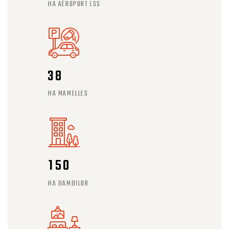
HA AÉROPORT LSS
3
8
HA MAMELLES
1
5
0
HA BAMBILOR